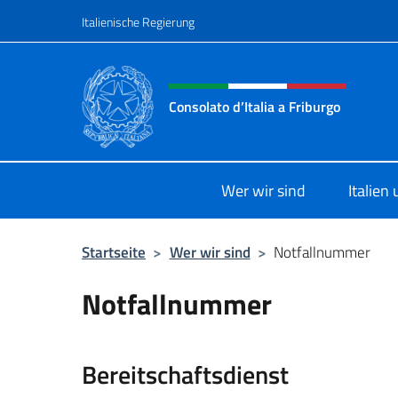
Zum Inhalt springen
Italienische Regierung
Header-Site, Social und 
Consolato d’Italia a Friburgo
Il sito ufficiale del Consolato d’Itali
Wer wir sind
Italien
Startseite
>
Wer wir sind
>
Notfallnummer
Notfallnummer
Bereitschaftsdienst