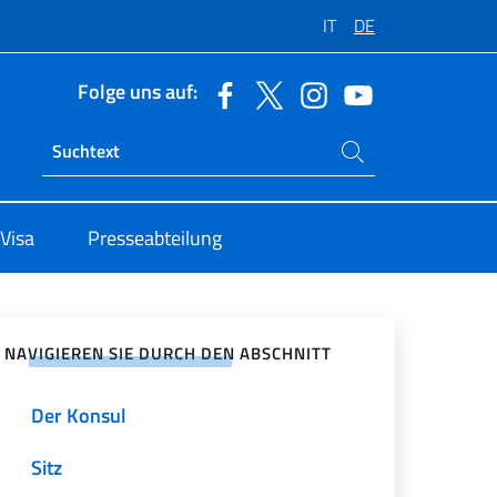
IT
DE
Folge uns auf:
Suchen Sie auf der Website
Ricerca sito live
Visa
Presseabteilung
zialen Netzwerken teilen
NAVIGIEREN SIE DURCH DEN ABSCHNITT
Der Konsul
Sitz