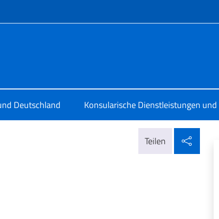
Menü
a a Friburgo
 und Deutschland
Konsularische Dienstleistungen und 
In so
Teilen