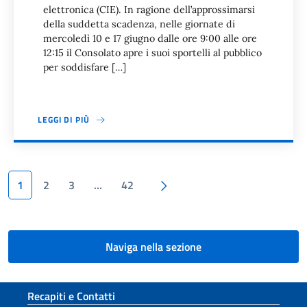
elettronica (CIE). In ragione dell’approssimarsi
della suddetta scadenza, nelle giornate di
mercoledì 10 e 17 giugno dalle ore 9:00 alle ore
12:15 il Consolato apre i suoi sportelli al pubblico
per soddisfare […]
LEGGI DI PIÙ
Paginazione
Pagina successiva
1
2
3
…
42
Naviga nella sezione
Sezione footer
Recapiti e Contatti