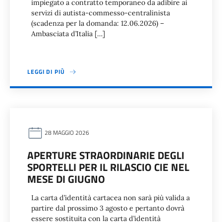
impiegato a contratto temporaneo da adibire ai
servizi di autista-commesso-centralinista
(scadenza per la domanda: 12.06.2026) –
Ambasciata d’Italia […]
LEGGI DI PIÙ
28 MAGGIO 2026
APERTURE STRAORDINARIE DEGLI
SPORTELLI PER IL RILASCIO CIE NEL
MESE DI GIUGNO
La carta d’identità cartacea non sarà più valida a
partire dal prossimo 3 agosto e pertanto dovrà
essere sostituita con la carta d’identità