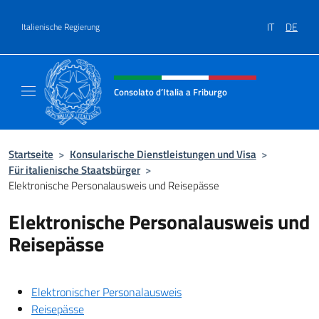
Zum Inhalt springen
IT
DE
Italienische Regierung
Header-Site, Social und Menü
Consolato d’Italia a Friburgo
Il sito ufficiale del Consolato d’Italia a Fribu
Startseite
>
Konsularische Dienstleistungen und Visa
>
Für italienische Staatsbürger
>
Elektronische Personalausweis und Reisepässe
Elektronische Personalausweis und
Reisepässe
Elektronischer Personalausweis
Reisepässe