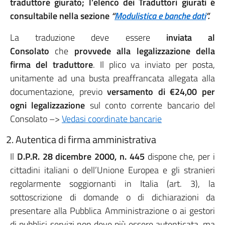
traduttore giurato; l’elenco dei Traduttori giurati é
consultabile nella sezione
“
Modulistica e banche dati
”.
La traduzione deve essere
inviata al
Consolato
che
provvede alla legalizzazione della
firma del traduttore
. Il plico va inviato per posta,
unitamente ad una busta preaffrancata allegata alla
documentazione, previo
versamento di €24,00 per
ogni legalizzazione
sul conto corrente bancario del
Consolato –>
Vedasi coordinate bancarie
2. Autentica di firma amministrativa
Il
D.P.R. 28 dicembre 2000, n. 445
dispone che, per i
cittadini italiani o dell’Unione Europea e gli stranieri
regolarmente soggiornanti in Italia (art. 3), la
sottoscrizione di domande o di dichiarazioni da
presentare alla Pubblica Amministrazione o ai gestori
di pubblici servizi non deve più essere autenticata, ma