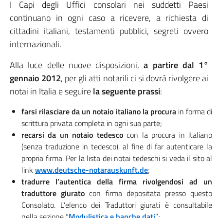
I Capi degli Uffici consolari nei suddetti Paesi
continuano in ogni caso a ricevere, a richiesta di
cittadini italiani, testamenti pubblici, segreti ovvero
internazionali.
Alla luce delle nuove disposizioni,
a partire dal 1°
gennaio 2012
, per gli atti notarili ci si dovrà rivolgere ai
notai in Italia e seguire
la seguente prassi
:
farsi rilasciare da un notaio italiano la procura
in forma di
scrittura privata completa in ogni sua parte;
recarsi da un notaio tedesco
con la procura in italiano
(senza traduzione in tedesco), al fine di far autenticare la
propria firma. Per la lista dei notai tedeschi si veda il sito al
link
www.deutsche-notarauskunft.de
;
tradurre l’autentica della firma rivolgendosi ad un
traduttore giurato
con firma depositata presso questo
Consolato. L’elenco dei Traduttori giurati è consultabile
nella sezione “
Modulistica e banche dati
”;