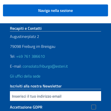
Naviga nella sezione
Sezione footer
Recapiti e Contatti
Augustinerplatz 2
79098 Freiburg im Breisgau
Tel:
+49 761 386610
E-mail:
consolato.friburgo@esteri.it
Gli uffici della sede
Iscriviti alla nostra Newsletter
Inserisci la tua email
Accettazione GDPR